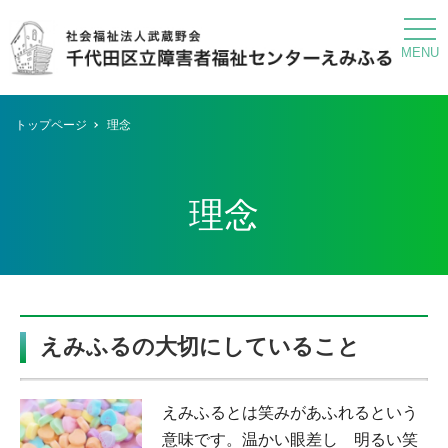
tog
nav
トップページ
理念
理念
えみふるの大切にしていること
えみふるとは笑みがあふれるという
意味です。温かい眼差し 明るい笑